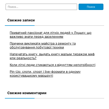
Найти:
Свежие записи
Приватний пансіонат для літніх людей у Луцьку: що
важливо знати перед заселенням
Причини викликати майстра з ремонту та
обслуговування побутової техніки
Напечатать книгу, выдать книгу малым тиражом миф
или реальность?
Коли літні люди стикаються з відчуттям непотрібності
Pin-Up: слоти, спорт і live-формати в одному
користувацькому маршруті
Свежие комментарии