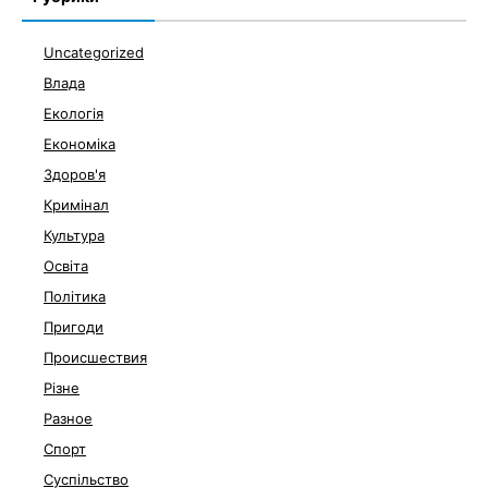
Uncategorized
Влада
Екологія
Економіка
Здоров'я
Кримінал
Культура
Освіта
Політика
Пригоди
Происшествия
Різне
Разное
Спорт
Суспільство