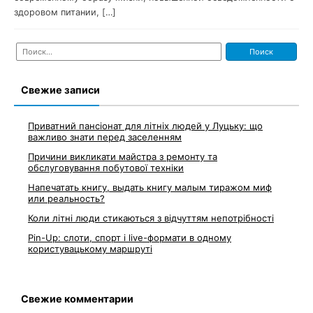
здоровом питании, […]
Найти:
Свежие записи
Приватний пансіонат для літніх людей у Луцьку: що
важливо знати перед заселенням
Причини викликати майстра з ремонту та
обслуговування побутової техніки
Напечатать книгу, выдать книгу малым тиражом миф
или реальность?
Коли літні люди стикаються з відчуттям непотрібності
Pin-Up: слоти, спорт і live-формати в одному
користувацькому маршруті
Свежие комментарии