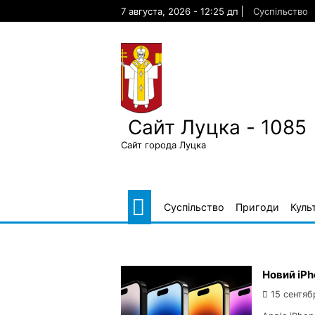
Skip
7 августа, 2026 - 12:25 дп
Суспільство
to
content
Сайт Луцка - 1085
Сайт города Луцка
Суспільство
Пригоди
Куль
Новий iPh
15 сентяб