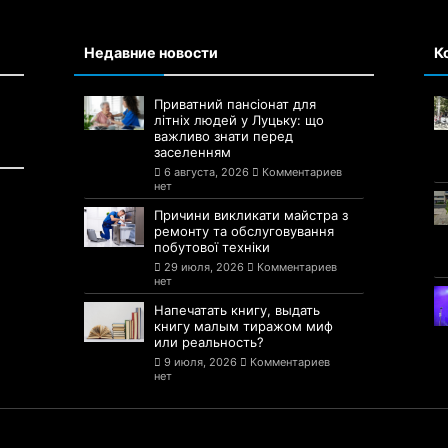
Недавние новости
К
Приватний пансіонат для
літніх людей у Луцьку: що
важливо знати перед
заселенням
6 августа, 2026
Комментариев
нет
Причини викликати майстра з
ремонту та обслуговування
побутової техніки
29 июля, 2026
Комментариев
нет
Напечатать книгу, выдать
книгу малым тиражом миф
или реальность?
9 июля, 2026
Комментариев
нет