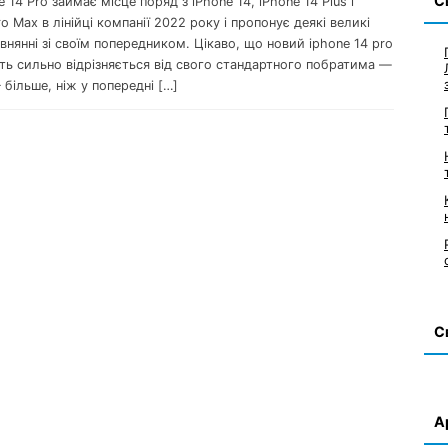
С
e 14 Pro займає місце поряд з iPhone 14, iPhone 14 Plus і
ro Max в лінійці компанії 2022 року і пропонує деякі великі
івнянні зі своїм попередником. Цікаво, що новий iphone 14 pro
ть сильно відрізняється від свого стандартного побратима —
 більше, ніж у попередні […]
С
А